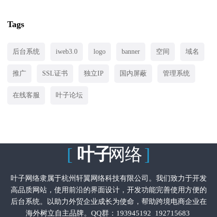
Tags
后台系统
iweb3.0
logo
banner
空间
域名
推广
SSL证书
独立IP
国内屏蔽
管理系统
在线客服
叶子论坛
[
叶子
网络
]
叶子网络隶属于杭州轩翼网络科技有限公司。我们致力于开发
高品质网站，使用前沿的界面设计，开发功能完善使用方便的
后台系统。以助力外贸企业成长为使命，帮助跨境电商企业在
海外树立自主品牌。QQ群：
193945192
192715683